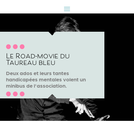
Le Road-movie du
Taureau bleu
Deux ados et leurs tantes
handicapées mentales volent un
minibus de l'association.