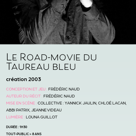
Le Road-movie du
Taureau bleu
création 2003
CONCEPTION ET JEU :
FRÉDÉRIC NAUD
AUTEUR DU RÉCIT :
FRÉDÉRIC NAUD
MISE EN SCÈNE :
COLLECTIVE : YANNICK JAULIN, CHLOÉ LACAN,
ABBI PATRIX, JEANNE VIDEAU
LUMIÈRE :
LOUNA GUILLOT
DURÉE : 1H30
TOUT-PUBLIC > 8 ANS